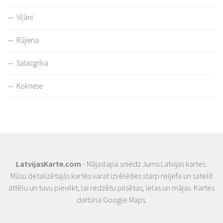
Viļāni
Rūjiena
Salacgrīva
Koknese
LatvijasKarte.com
- Mājaslapa sniedz Jums Latvijas kartes.
Mūsu detalizētajās kartēs varat izvēlēties starp reljefa un satelīt
attēlu un tuvu pievilkt, lai redzētu pilsētas, ielas un mājas. Kartes
darbina Google Maps.