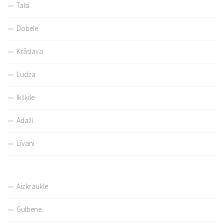
Talsi
Dobele
Krāslava
Ludza
Ikšķile
Ādaži
Līvani
Aizkraukle
Gulbene