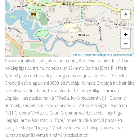
+
−
|
,
Leaflet
MapPress
Map data (c) OpenStreetMap
Grobiņa ir pilsēta Latvijas rietumu daļā, Kurzemē. Tā atrodas 4,1km
no Liepājas Austrumu robežas un 12km no Baltijas jūras. Pilsēta ir
5,1km2 plaša un tās vidējais augstums virs jūras līmeņa ir 20 metru.
Grobiņā dzīvo aptuveni 3600 iedzīvotāju. Klimats Grobiņā ir vējaināks
kā Latvijas vidusdaļās, tā kā atrodas tik tuvu Baltijas Jūrai un
Liepājai, kas pazīstama kā “Pilsēta, kurā piedzimst vējš”. Galvenie
autoceļi, kas ved caur vai uz Grobiņu ir A9 šoseja Rīga-Liepāja un
P111 Grobiņa-Ventspils. Cauri Grobiņai ved dzelzceļa līnija Rīga-
Liepāja, ar tuvāko staciju “Tore,” tomēr tuvākā aktīvā pasažieru
stacija ir stacija “Liepāja”. Grobiņa ir senākā Latvijas pilsēta, par
kuras atrašanās vietu ir zināmi rakstiski avoti.