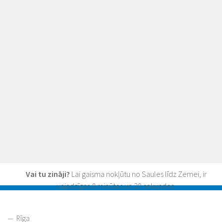
Vai tu zināji?
Lai gaisma nokļūtu no Saules līdz Zemei, ir
vajadzīgas 8 minūtes un 20 sekundes.
Rīga