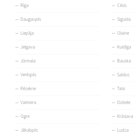
Rīga
Cēsis
Daugavpils
Sigulda
Liepāja
Olaine
Jelgava
Kuldīga
Jūrmala
Bauska
Ventspils
Saldus
Rēzekne
Talsi
Valmiera
Dobele
Ogre
Krāslava
Jēkabpils
Ludza