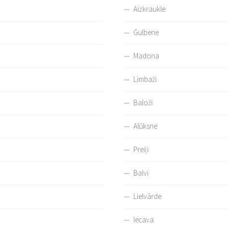
Aizkraukle
Gulbene
Madona
Limbaži
Baloži
Alūksne
Preiļi
Balvi
Lielvārde
Iecava