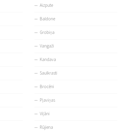
Aizpute
Baldone
Grobiņa
Vangaži
Kandava
Saulkrasti
Brocēni
Pļaviņas
Viļāni
Rūjiena