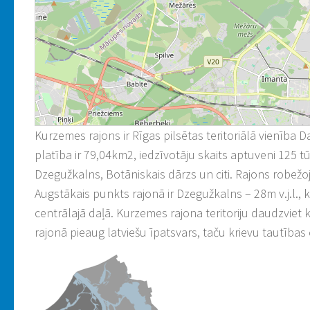
Kurzemes rajons ir Rīgas pilsētas teritoriālā vienība 
platība ir 79,04km2, iedzīvotāju skaits aptuveni 125 tūk
Dzegužkalns, Botāniskais dārzs un citi. Rajons robežoj
Augstākais punkts rajonā ir Dzegužkalns – 28m v.j.l., 
centrālajā daļā. Kurzemes rajona teritoriju daudzviet
rajonā pieaug latviešu īpatsvars, taču krievu tautības c