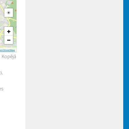
+
−
penStreetMap
. Kopējā
i.
es