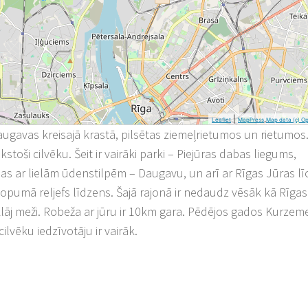
|
,
Leaflet
MapPress
Map data (c) O
Daugavas kreisajā krastā, pilsētas ziemeļrietumos un rietumos
stoši cilvēku. Šeit ir vairāki parki – Piejūras dabas liegums,
as ar lielām ūdenstilpēm – Daugavu, un arī ar Rīgas Jūras līc
kopumā reljefs līdzens. Šajā rajonā ir nedaudz vēsāk kā Rīgas
 klāj meži. Robeža ar jūru ir 10km gara. Pēdējos gados Kurzem
ilvēku iedzīvotāju ir vairāk.