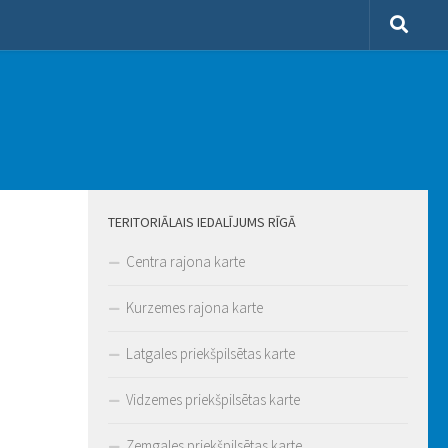
TERITORIĀLAIS IEDALĪJUMS RĪGĀ
Centra rajona karte
Kurzemes rajona karte
Latgales priekšpilsētas karte
Vidzemes priekšpilsētas karte
Zemgales priekšpilsētas karte