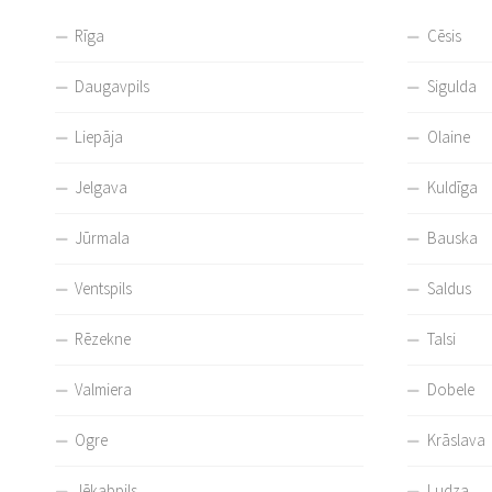
Rīga
Cēsis
Daugavpils
Sigulda
Liepāja
Olaine
Jelgava
Kuldīga
Jūrmala
Bauska
Ventspils
Saldus
Rēzekne
Talsi
Valmiera
Dobele
Ogre
Krāslava
Jēkabpils
Ludza