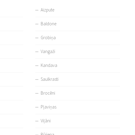
Aizpute
Baldone
Grobiņa
Vangaži
Kandava
Saulkrasti
Brocēni
Pļaviņas
Viļāni
Rūjiena