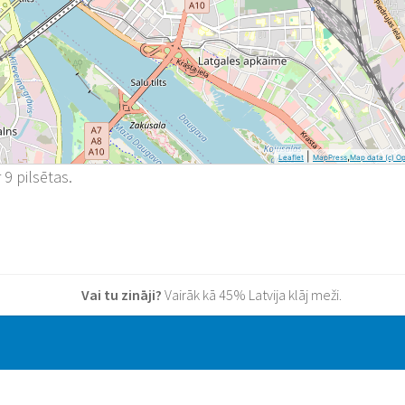
|
,
Leaflet
MapPress
Map data (c) O
r 9 pilsētas.
Vai tu zināji?
Vairāk kā 45% Latvija klāj meži.