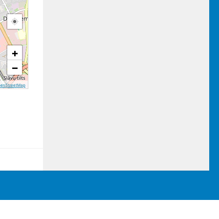
+
−
penStreetMap