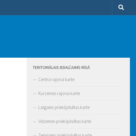
TERITORIĀLAIS IEDALĪJUMS RĪGĀ
Centra rajona karte
Kurzemes rajona karte
Latgales priekšpilsētas karte
Vidzemes priekšpilsētas karte
Zemgales priekšpilsētas karte