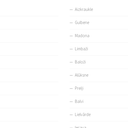
Aizkraukle
Gulbene
Madona
Limbaži
Baloži
Alūksne
Preiļi
Balvi
Lielvārde
Iecava