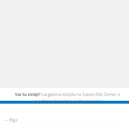
Vai tu zināji?
Lai gaisma nokļūtu no Saules līdz Zemei, ir
vajadzīgas 8 minūtes un 20 sekundes.
Rīga