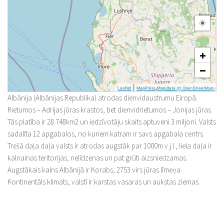
+
−
|
,
Leaflet
MapPress
Map data (c) OpenStreetMap
Albānija (Albānijas Republika) atrodas dienvidaustrumu Eiropā.
Rietumos – Adrijas jūras krastos, bet dienvidrietumos – Jonijas jūras.
Tās platība ir 28 748km2 un iedzīvotāju skaits aptuveni 3 miljoni. Valsts
sadalīta 12 apgabalos, no kuriem katram ir savs apgabala centrs.
Trešā daļa daļa valsts ir atrodas augstāk par 1000m v.j.l., liela daļa ir
kalnainas teritorijas, nelīdzenas un pat grūti aizsniedzamas.
Augstākais kalns Albānijā ir Korabs, 2753 virs jūras līmeņa.
Kontinentāls klimats, valstī ir karstas vasaras un aukstas ziemas.