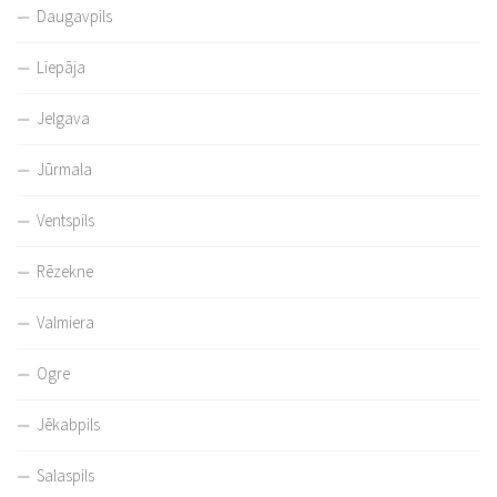
Daugavpils
Liepāja
Jelgava
Jūrmala
Ventspils
Rēzekne
Valmiera
Ogre
Jēkabpils
Salaspils