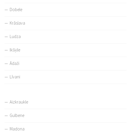
Dobele
Krāslava
Ludza
Ikšķile
Ādaži
Līvani
Aizkraukle
Gulbene
Madona