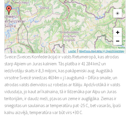
+
−
|
,
Leaflet
MapPress
Map data (c) OpenStreetMap
Šveice (Šveices Konfederācija) ir valsts Rietumeiropā, kas atrodas
starp Alpiem un Juras kalniem. Tās platība ir 41 284 km2 un
iedzīvotāju skaits ir 8,3 miljoni, kas pakāpeniski aug. Augstākā
virsotne Šveicē sniedzas 4634m v.j.l.augstumā – Difūra smaile, un
atrodas valsts dienvidos uz robežas ar Itāliju. Apdzīvotākā ir valsts
vidusdaļa, jo kaut arī kalnaina, tā ir līdzenāka par Alpu un Juras
teritorijām, ir daudz meži, pļavas un zeme ir auglīgāka. Ziemas ir
sniegotas un saulainas ar temperatūru pat -25 C, bet vasarās, īpaši
kalnu aizvējā, temperatūra var būt virs +30 C.