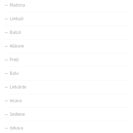
Madona
Limbaži
Baloži
Alūksne
Preiļi
Balvi
Lielvārde
Iecava
Smiltene
Ķekava