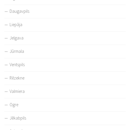
Daugavpils
Liepāja
Jelgava
Jūrmala
Ventspils
Rēzekne
Valmiera
Ogre
Jēkabpils