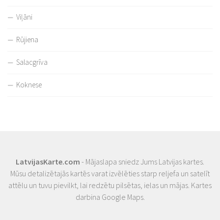
Viļāni
Rūjiena
Salacgrīva
Koknese
LatvijasKarte.com
- Mājaslapa sniedz Jums Latvijas kartes.
Mūsu detalizētajās kartēs varat izvēlēties starp reljefa un satelīt
attēlu un tuvu pievilkt, lai redzētu pilsētas, ielas un mājas. Kartes
darbina Google Maps.