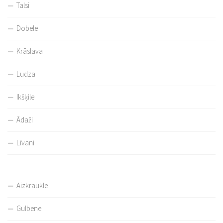
Talsi
Dobele
Krāslava
Ludza
Ikšķile
Ādaži
Līvani
Aizkraukle
Gulbene