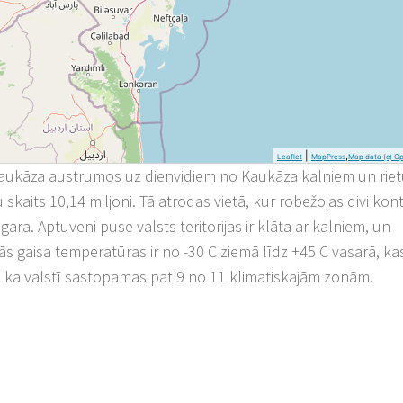
|
,
Leaflet
MapPress
Map data (c) O
kaukāza austrumos uz dienvidiem no Kaukāza kalniem un ri
 skaits 10,14 miljoni. Tā atrodas vietā, kur robežojas divi kont
 gara. Aptuveni puse valsts teritorijas ir klāta ar kalniem, un
ās gaisa temperatūras ir no -30 C ziemā līdz +45 C vasarā, kas 
s, ka valstī sastopamas pat 9 no 11 klimatiskajām zonām.