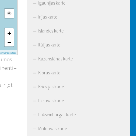
Igaunijas karte
Īrijas karte
Islandes karte
+
−
Itālijas karte
penStreetMap
etumos
Kazahstānas karte
inenti –
Kipras karte
ir ļoti
Krievijas karte
Lietuvas karte
Luksemburgas karte
Moldovas karte