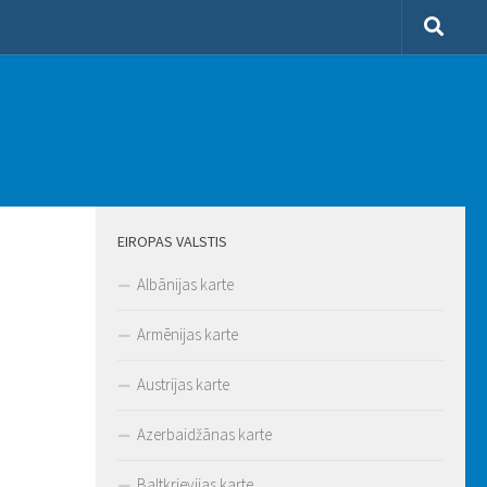
EIROPAS VALSTIS
Albānijas karte
Armēnijas karte
Austrijas karte
Azerbaidžānas karte
Baltkrievijas karte