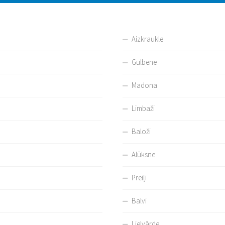
Aizkraukle
Gulbene
Madona
Limbaži
Baloži
Alūksne
Preiļi
Balvi
Lielvārde