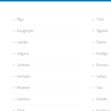
Rīga
Cēsis
Daugavpils
Sigulda
Liepāja
Olaine
Jelgava
Kuldīga
Jūrmala
Bauska
Ventspils
Saldus
Rēzekne
Talsi
Valmiera
Dobele
Ogre
Krāslava