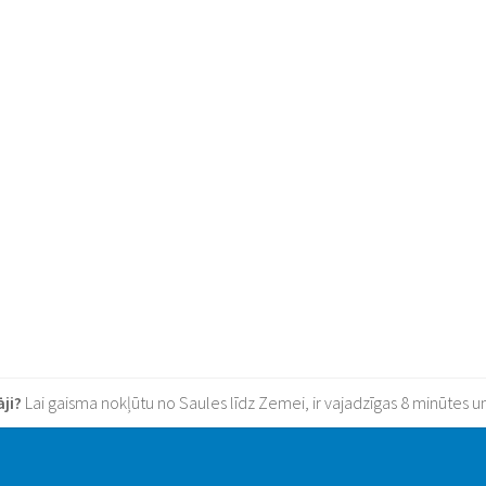
āji?
Lai gaisma nokļūtu no Saules līdz Zemei, ir vajadzīgas 8 minūtes u