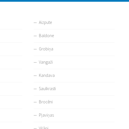
Aizpute
Baldone
Grobiņa
Vangaži
Kandava
Saulkrasti
Brocēni
Pļaviņas
Viļāni