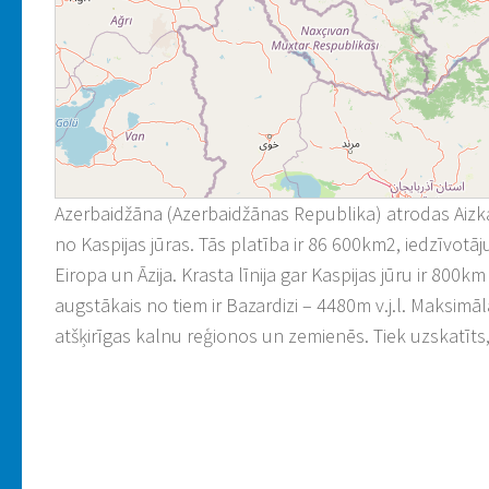
Azerbaidžāna (Azerbaidžānas Republika) atrodas Aiz
no Kaspijas jūras. Tās platība ir 86 600km2, iedzīvotāju
Eiropa un Āzija. Krasta līnija gar Kaspijas jūru ir 800km
augstākais no tiem ir Bazardizi – 4480m v.j.l. Maksimāl
atšķirīgas kalnu reģionos un zemienēs. Tiek uzskatīt